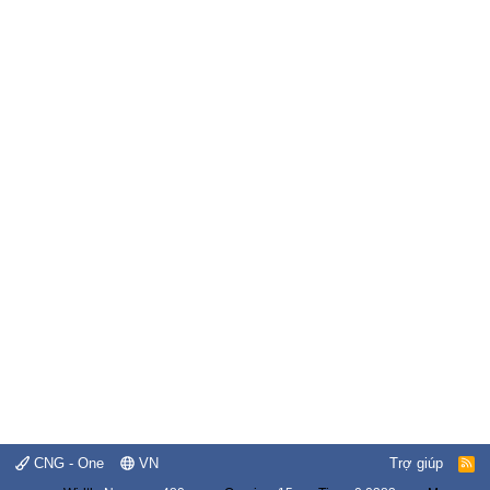
CNG - One
VN
Trợ giúp
R
S