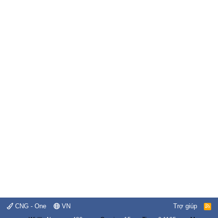
CNG - One
VN
Trợ giúp
R
S