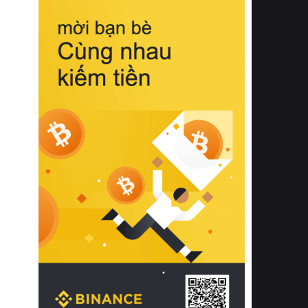
biệt từ bề mặt vải mềm mịn, khả năng
thoáng khí tuyệt vời cho đến độ đàn
hồi chuẩn xác của phần đệm nâng đỡ
cột sống.
Bên cạnh đó, việc lựa chọn các dòng
sản phẩm đạt chuẩn chất lượng quốc
tế còn giúp ngăn ngừa tình trạng kích
ứng da, hạn chế sự phát triển của vi
khuẩn và nấm mốc trong điều kiện
thời tiết nóng ẩm. Bạn có thể tìm hiểu
thêm các nghiên cứu khoa học về tác
động của giấc ngủ và môi trường
phòng ngủ đối với sức khỏe con
người tại Sleep Foundation (External
Link) để có cái nhìn toàn diện hơn.
2. Các tiêu chí vàng khi lựa chọn
chăn ga gối đệm cao cấp cho phòng
ngủ
Để sở hữu một bộ chăn ga gối đệm
cao cấp hoàn hảo cả về thẩm mỹ lẫn
công năng, người tiêu dùng cần cân
nhắc kỹ lưỡng các tiêu chí quan trọng