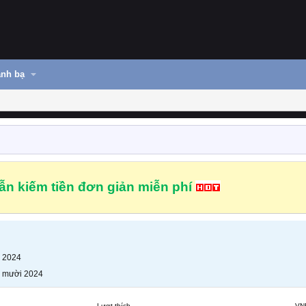
nh bạ
n kiếm tiền đơn giản miễn phí
 2024
 mười 2024
Lượt thích
VN