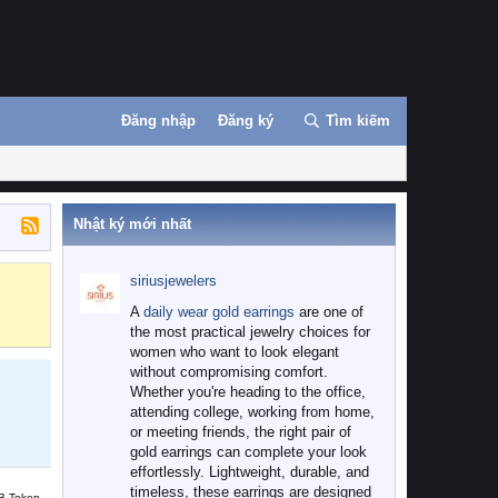
Đăng nhập
Đăng ký
Tìm kiếm
Nhật ký mới nhất
siriusjewelers
Binance
MEXC
A
daily wear gold earrings
are one of
the most practical jewelry choices for
women who want to look elegant
without compromising comfort.
Whether you're heading to the office,
attending college, working from home,
or meeting friends, the right pair of
gold earrings can complete your look
effortlessly. Lightweight, durable, and
timeless, these earrings are designed
B Token