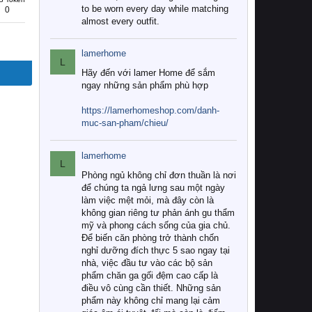
to be worn every day while matching
0
almost every outfit.
lamerhome
L
Hãy đến với lamer Home để sắm
ngay những sản phẩm phù hợp
https://lamerhomeshop.com/danh-
muc-san-pham/chieu/
lamerhome
L
Phòng ngủ không chỉ đơn thuần là nơi
để chúng ta ngả lưng sau một ngày
làm việc mệt mỏi, mà đây còn là
không gian riêng tư phản ánh gu thẩm
mỹ và phong cách sống của gia chủ.
Để biến căn phòng trở thành chốn
nghỉ dưỡng đích thực 5 sao ngay tại
nhà, việc đầu tư vào các bộ sản
phẩm chăn ga gối đệm cao cấp là
điều vô cùng cần thiết. Những sản
phẩm này không chỉ mang lại cảm