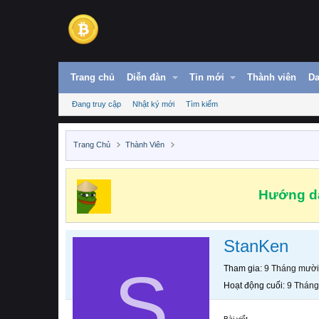
Trang chủ
Diễn đàn
Tin mới
Thành viên
Da
Đang truy cập
Nhật ký mới
Tìm kiếm
Trang Chủ
Thành Viên
Hướng dẫ
StanKen
S
Tham gia
9 Tháng mười
Hoạt động cuối
9 Tháng
Bài viết