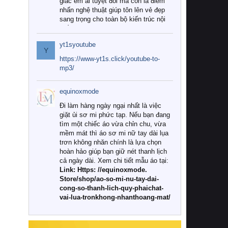
giác êm ái tuyệt đối mà còn là điểm
nhấn nghệ thuật giúp tôn lên vẻ đẹp
sang trọng cho toàn bộ kiến trúc nội
thất.
yt1syoutube
Tuy nhiên, giữa thị trường đa dạng
Y
với vô vàn thương hiệu và mẫu mã
https://www-yt1s.click/youtube-to-
như hiện nay, làm thế nào để chọn
mp3/
được những bộ chăn ga gối đệm cao
cấp thực sự chất lượng, phù hợp với
equinoxmode
khí hậu và nhu cầu sử dụng của gia
đình? Hãy cùng chúng tôi đi tìm lời
Đi làm hàng ngày ngại nhất là việc
giải đáp chi tiết qua bài viết dưới đây.
giặt ủi sơ mi phức tạp. Nếu bạn đang
tìm một chiếc áo vừa chỉn chu, vừa
1. Tại sao các gia đình hiện đại lại ưa
mềm mát thì áo sơ mi nữ tay dài lụa
chuộng chăn ga gối đệm cao cấp?
trơn không nhăn chính là lựa chọn
hoàn hảo giúp bạn giữ nét thanh lịch
Khác với các dòng sản phẩm thông
cả ngày dài. Xem chi tiết mẫu áo tại:
thường, những bộ chăn ga gối đệm
Link: Https: //equinoxmode.
cao cấp trải qua quy trình sản xuất
Store/shop/ao-so-mi-nu-tay-dai-
nghiêm ngặt từ khâu chọn lọc nguyên
cong-so-thanh-lich-quy-phaichat-
liệu tự nhiên đến công nghệ dệt
vai-lua-tronkhong-nhanthoang-mat/
nhuộm hiện đại không chứa hóa chất
độc hại. Khi sử dụng dòng sản phẩm
này, bạn sẽ cảm nhận rõ rệt sự khác