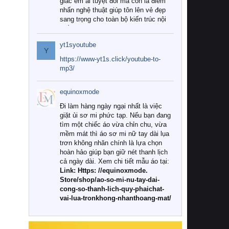
giác êm ái tuyệt đối mà còn là điểm
nhấn nghệ thuật giúp tôn lên vẻ đẹp
sang trọng cho toàn bộ kiến trúc nội
thất.
yt1syoutube
Tuy nhiên, giữa thị trường đa dạng
Y
với vô vàn thương hiệu và mẫu mã
https://www-yt1s.click/youtube-to-
như hiện nay, làm thế nào để chọn
mp3/
được những bộ chăn ga gối đệm cao
cấp thực sự chất lượng, phù hợp với
equinoxmode
khí hậu và nhu cầu sử dụng của gia
đình? Hãy cùng chúng tôi đi tìm lời
Đi làm hàng ngày ngại nhất là việc
giải đáp chi tiết qua bài viết dưới đây.
giặt ủi sơ mi phức tạp. Nếu bạn đang
tìm một chiếc áo vừa chỉn chu, vừa
1. Tại sao các gia đình hiện đại lại ưa
mềm mát thì áo sơ mi nữ tay dài lụa
chuộng chăn ga gối đệm cao cấp?
trơn không nhăn chính là lựa chọn
hoàn hảo giúp bạn giữ nét thanh lịch
Khác với các dòng sản phẩm thông
cả ngày dài. Xem chi tiết mẫu áo tại:
thường, những bộ chăn ga gối đệm
Link: Https: //equinoxmode.
cao cấp trải qua quy trình sản xuất
Store/shop/ao-so-mi-nu-tay-dai-
nghiêm ngặt từ khâu chọn lọc nguyên
cong-so-thanh-lich-quy-phaichat-
liệu tự nhiên đến công nghệ dệt
vai-lua-tronkhong-nhanthoang-mat/
nhuộm hiện đại không chứa hóa chất
độc hại. Khi sử dụng dòng sản phẩm
này, bạn sẽ cảm nhận rõ rệt sự khác