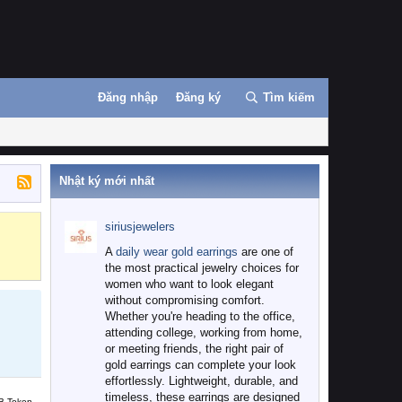
Đăng nhập
Đăng ký
Tìm kiếm
Nhật ký mới nhất
siriusjewelers
Binance
MEXC
A
daily wear gold earrings
are one of
the most practical jewelry choices for
women who want to look elegant
without compromising comfort.
Whether you're heading to the office,
attending college, working from home,
or meeting friends, the right pair of
gold earrings can complete your look
effortlessly. Lightweight, durable, and
timeless, these earrings are designed
B Token