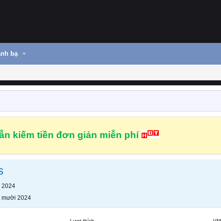
nh bạ
n kiếm tiền đơn giản miễn phí
s
 2024
 mười 2024
Lượt thích
VN