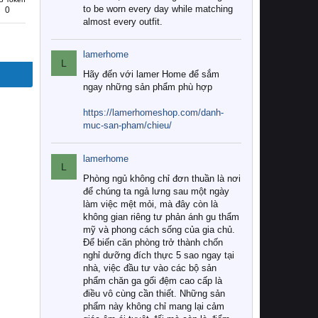
to be worn every day while matching
0
almost every outfit.
lamerhome
L
Hãy đến với lamer Home để sắm
ngay những sản phẩm phù hợp
https://lamerhomeshop.com/danh-
muc-san-pham/chieu/
lamerhome
L
Phòng ngủ không chỉ đơn thuần là nơi
để chúng ta ngả lưng sau một ngày
làm việc mệt mỏi, mà đây còn là
không gian riêng tư phản ánh gu thẩm
mỹ và phong cách sống của gia chủ.
Để biến căn phòng trở thành chốn
nghỉ dưỡng đích thực 5 sao ngay tại
nhà, việc đầu tư vào các bộ sản
phẩm chăn ga gối đệm cao cấp là
điều vô cùng cần thiết. Những sản
phẩm này không chỉ mang lại cảm