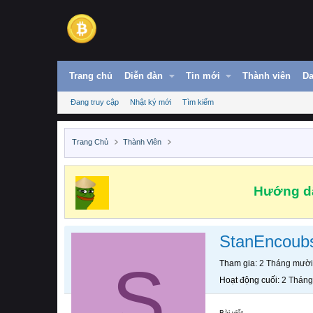
Trang chủ
Diễn đàn
Tin mới
Thành viên
Da
Đang truy cập
Nhật ký mới
Tìm kiếm
Trang Chủ
Thành Viên
Hướng dẫ
StanEncoub
S
Tham gia
2 Tháng mười
Hoạt động cuối
2 Tháng
Bài viết