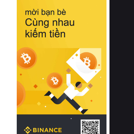
biệt từ bề mặt vải mềm mịn, khả năng
thoáng khí tuyệt vời cho đến độ đàn
hồi chuẩn xác của phần đệm nâng đỡ
cột sống.
Bên cạnh đó, việc lựa chọn các dòng
sản phẩm đạt chuẩn chất lượng quốc
tế còn giúp ngăn ngừa tình trạng kích
ứng da, hạn chế sự phát triển của vi
khuẩn và nấm mốc trong điều kiện
thời tiết nóng ẩm. Bạn có thể tìm hiểu
thêm các nghiên cứu khoa học về tác
động của giấc ngủ và môi trường
phòng ngủ đối với sức khỏe con
người tại Sleep Foundation (External
Link) để có cái nhìn toàn diện hơn.
2. Các tiêu chí vàng khi lựa chọn
chăn ga gối đệm cao cấp cho phòng
ngủ
Để sở hữu một bộ chăn ga gối đệm
cao cấp hoàn hảo cả về thẩm mỹ lẫn
công năng, người tiêu dùng cần cân
nhắc kỹ lưỡng các tiêu chí quan trọng