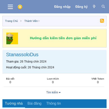
Đăng nhập
Đăng ký
Trang Chủ
Thành Viên
Hướng dẫn kiếm tiền đơn giản miễn phí
StanassoloDus
Tham gia
26 Tháng chín 2024
Hoạt động cuối
26 Tháng chín 2024
Bài viết
Lượt thích
VNB Token
0
0
0
Tìm kiếm
Tường nhà
Bài đăng
Thông tin