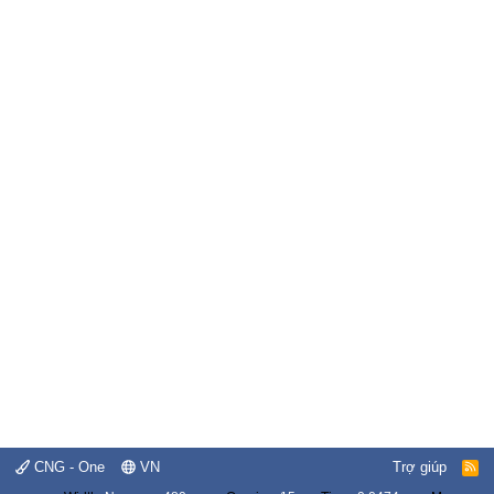
CNG - One
VN
Trợ giúp
R
S