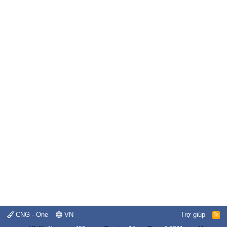
CNG - One
VN
Trợ giúp
R
S