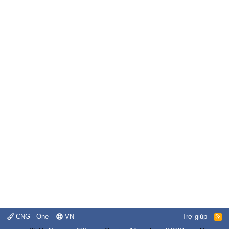
CNG - One
VN
Trợ giúp
R
S