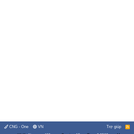
CNG - One
VN
Trợ giúp
R
S