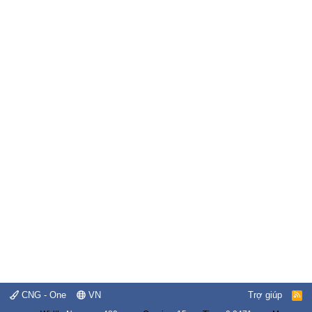
CNG - One
VN
Trợ giúp
R
S