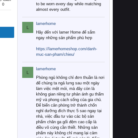
to be worn every day while matching
0
almost every outfit.
lamerhome
L
Hãy đến với lamer Home để sắm
ngay những sản phẩm phù hợp
https://lamerhomeshop.com/danh-
muc-san-pham/chieu/
lamerhome
L
Phòng ngủ không chỉ đơn thuần là nơi
để chúng ta ngả lưng sau một ngày
làm việc mệt mỏi, mà đây còn là
không gian riêng tư phản ánh gu thẩm
mỹ và phong cách sống của gia chủ.
Để biến căn phòng trở thành chốn
nghỉ dưỡng đích thực 5 sao ngay tại
nhà, việc đầu tư vào các bộ sản
phẩm chăn ga gối đệm cao cấp là
điều vô cùng cần thiết. Những sản
phẩm này không chỉ mang lại cảm