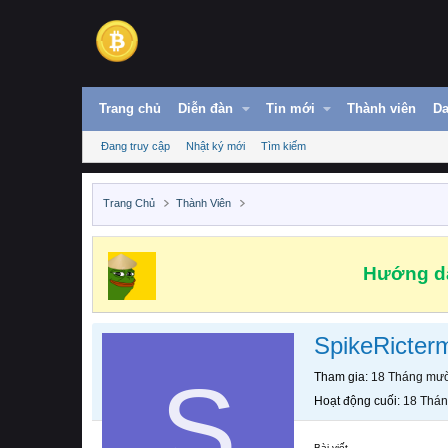
Trang chủ
Diễn đàn
Tin mới
Thành viên
Da
Đang truy cập
Nhật ký mới
Tìm kiếm
Trang Chủ
Thành Viên
Hướng dẫ
SpikeRicter
S
Tham gia
18 Tháng mườ
Hoạt động cuối
18 Thán
Bài viết