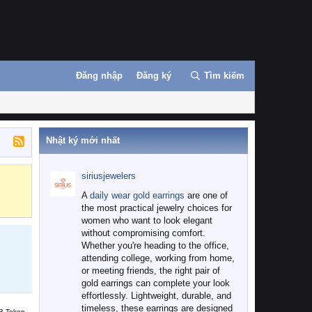
Đăng nhập
Đăng ký
Tìm kiếm
Nhật ký mới nhất
siriusjewelers
Binance
MEXC
A
daily wear gold earrings
are one of
the most practical jewelry choices for
women who want to look elegant
without compromising comfort.
Whether you're heading to the office,
attending college, working from home,
or meeting friends, the right pair of
gold earrings can complete your look
effortlessly. Lightweight, durable, and
timeless, these earrings are designed
B Token