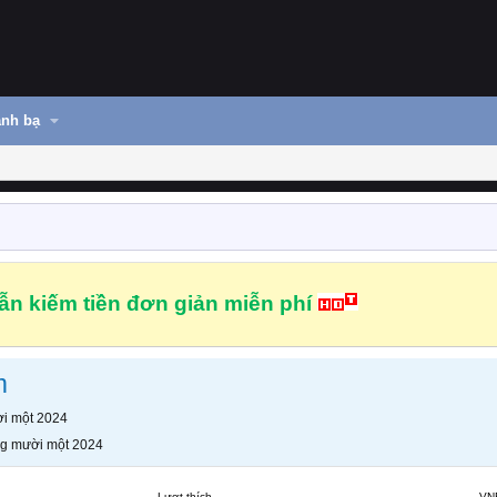
nh bạ
n kiếm tiền đơn giản miễn phí
m
i một 2024
g mười một 2024
Lượt thích
VN