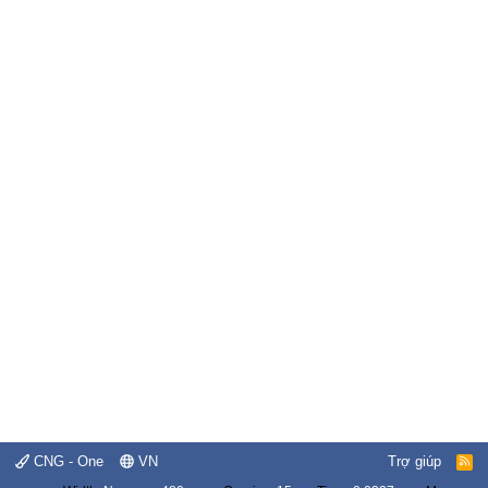
CNG - One
VN
Trợ giúp
R
S