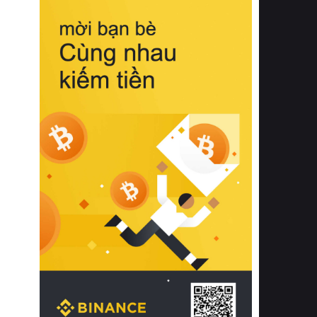
biệt từ bề mặt vải mềm mịn, khả năng
thoáng khí tuyệt vời cho đến độ đàn
hồi chuẩn xác của phần đệm nâng đỡ
cột sống.
Bên cạnh đó, việc lựa chọn các dòng
sản phẩm đạt chuẩn chất lượng quốc
tế còn giúp ngăn ngừa tình trạng kích
ứng da, hạn chế sự phát triển của vi
khuẩn và nấm mốc trong điều kiện
thời tiết nóng ẩm. Bạn có thể tìm hiểu
thêm các nghiên cứu khoa học về tác
động của giấc ngủ và môi trường
phòng ngủ đối với sức khỏe con
người tại Sleep Foundation (External
Link) để có cái nhìn toàn diện hơn.
2. Các tiêu chí vàng khi lựa chọn
chăn ga gối đệm cao cấp cho phòng
ngủ
Để sở hữu một bộ chăn ga gối đệm
cao cấp hoàn hảo cả về thẩm mỹ lẫn
công năng, người tiêu dùng cần cân
nhắc kỹ lưỡng các tiêu chí quan trọng