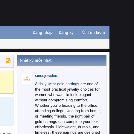
Đăng nhập
Đăng ký
Tìm kiếm
Nhật ký mới nhất
siriusjewelers
Binance
MEXC
A
daily wear gold earrings
are one of
the most practical jewelry choices for
women who want to look elegant
without compromising comfort.
Whether you're heading to the office,
attending college, working from home,
or meeting friends, the right pair of
gold earrings can complete your look
effortlessly. Lightweight, durable, and
timeless, these earrings are designed
B Token