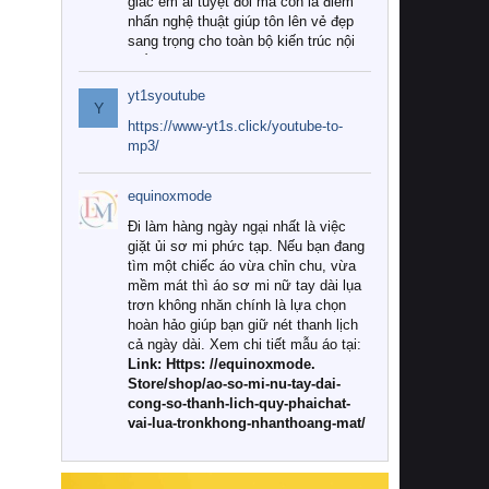
giác êm ái tuyệt đối mà còn là điểm
nhấn nghệ thuật giúp tôn lên vẻ đẹp
sang trọng cho toàn bộ kiến trúc nội
thất.
yt1syoutube
Tuy nhiên, giữa thị trường đa dạng
Y
với vô vàn thương hiệu và mẫu mã
https://www-yt1s.click/youtube-to-
như hiện nay, làm thế nào để chọn
mp3/
được những bộ chăn ga gối đệm cao
cấp thực sự chất lượng, phù hợp với
equinoxmode
khí hậu và nhu cầu sử dụng của gia
đình? Hãy cùng chúng tôi đi tìm lời
Đi làm hàng ngày ngại nhất là việc
giải đáp chi tiết qua bài viết dưới đây.
giặt ủi sơ mi phức tạp. Nếu bạn đang
tìm một chiếc áo vừa chỉn chu, vừa
1. Tại sao các gia đình hiện đại lại ưa
mềm mát thì áo sơ mi nữ tay dài lụa
chuộng chăn ga gối đệm cao cấp?
trơn không nhăn chính là lựa chọn
hoàn hảo giúp bạn giữ nét thanh lịch
Khác với các dòng sản phẩm thông
cả ngày dài. Xem chi tiết mẫu áo tại:
thường, những bộ chăn ga gối đệm
Link: Https: //equinoxmode.
cao cấp trải qua quy trình sản xuất
Store/shop/ao-so-mi-nu-tay-dai-
nghiêm ngặt từ khâu chọn lọc nguyên
cong-so-thanh-lich-quy-phaichat-
liệu tự nhiên đến công nghệ dệt
vai-lua-tronkhong-nhanthoang-mat/
nhuộm hiện đại không chứa hóa chất
độc hại. Khi sử dụng dòng sản phẩm
này, bạn sẽ cảm nhận rõ rệt sự khác