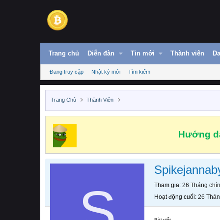
Trang chủ
Diễn đàn
Tin mới
Thành viên
Da
Đang truy cập
Nhật ký mới
Tìm kiếm
Trang Chủ
Thành Viên
Hướng dẫ
Spikejannab
S
Tham gia
26 Tháng chí
Hoạt động cuối
26 Thán
Bài viết