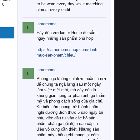
to be worn every day while matching
0
almost every outfit.
lamerhome
L
Hãy đến với lamer Home để sắm
ngay những sản phẩm phù hợp
https://lamerhomeshop.com/danh-
muc-san-pham/chieu/
lamerhome
L
Phòng ngủ không chỉ đơn thuần là nơi
để chúng ta ngả lưng sau một ngày
làm việc mệt mỏi, mà đây còn là
không gian riêng tư phản ánh gu thẩm
mỹ và phong cách sống của gia chủ.
Để biến căn phòng trở thành chốn
nghỉ dưỡng đích thực 5 sao ngay tại
nhà, việc đầu tư vào các bộ sản
phẩm chăn ga gối đệm cao cấp là
điều vô cùng cần thiết. Những sản
phẩm này không chỉ mang lại cảm