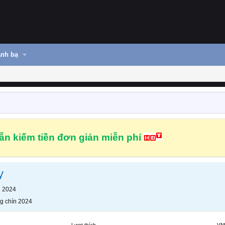
nh bạ
n kiếm tiền đơn giản miễn phí
y
n 2024
g chín 2024
Lượt thích
VN