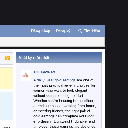
Đăng nhập
Đăng ký
Tìm kiếm
Nhật ký mới nhất
siriusjewelers
Binance
MEXC
A
daily wear gold earrings
are one of
the most practical jewelry choices for
women who want to look elegant
without compromising comfort.
Whether you're heading to the office,
attending college, working from home,
or meeting friends, the right pair of
gold earrings can complete your look
effortlessly. Lightweight, durable, and
timeless, these earrings are designed
B Token