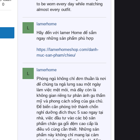
to be worn every day while matching
0
almost every outfit.
lamerhome
L
Hãy đến với lamer Home để sắm
ngay những sản phẩm phù hợp
https://lamerhomeshop.com/danh-
muc-san-pham/chieu/
lamerhome
L
Phòng ngủ không chỉ đơn thuần là nơi
để chúng ta ngả lưng sau một ngày
làm việc mệt mỏi, mà đây còn là
không gian riêng tư phản ánh gu thẩm
mỹ và phong cách sống của gia chủ.
Để biến căn phòng trở thành chốn
nghỉ dưỡng đích thực 5 sao ngay tại
nhà, việc đầu tư vào các bộ sản
phẩm chăn ga gối đệm cao cấp là
điều vô cùng cần thiết. Những sản
phẩm này không chỉ mang lại cảm