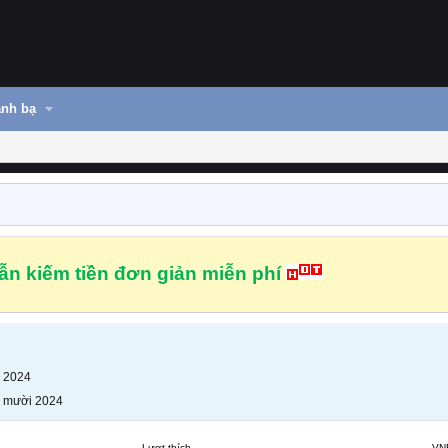
nh bạ
n kiếm tiền đơn giản miễn phí
 2024
 mười 2024
Lượt thích
VN