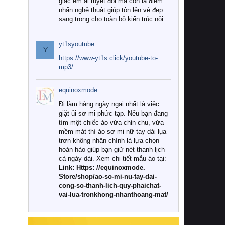
giác êm ái tuyệt đối mà còn là điểm
nhấn nghệ thuật giúp tôn lên vẻ đẹp
sang trọng cho toàn bộ kiến trúc nội
thất.
yt1syoutube
Tuy nhiên, giữa thị trường đa dạng
Y
với vô vàn thương hiệu và mẫu mã
https://www-yt1s.click/youtube-to-
như hiện nay, làm thế nào để chọn
mp3/
được những bộ chăn ga gối đệm cao
cấp thực sự chất lượng, phù hợp với
equinoxmode
khí hậu và nhu cầu sử dụng của gia
đình? Hãy cùng chúng tôi đi tìm lời
Đi làm hàng ngày ngại nhất là việc
giải đáp chi tiết qua bài viết dưới đây.
giặt ủi sơ mi phức tạp. Nếu bạn đang
tìm một chiếc áo vừa chỉn chu, vừa
1. Tại sao các gia đình hiện đại lại ưa
mềm mát thì áo sơ mi nữ tay dài lụa
chuộng chăn ga gối đệm cao cấp?
trơn không nhăn chính là lựa chọn
hoàn hảo giúp bạn giữ nét thanh lịch
Khác với các dòng sản phẩm thông
cả ngày dài. Xem chi tiết mẫu áo tại:
thường, những bộ chăn ga gối đệm
Link: Https: //equinoxmode.
cao cấp trải qua quy trình sản xuất
Store/shop/ao-so-mi-nu-tay-dai-
nghiêm ngặt từ khâu chọn lọc nguyên
cong-so-thanh-lich-quy-phaichat-
liệu tự nhiên đến công nghệ dệt
vai-lua-tronkhong-nhanthoang-mat/
nhuộm hiện đại không chứa hóa chất
độc hại. Khi sử dụng dòng sản phẩm
này, bạn sẽ cảm nhận rõ rệt sự khác