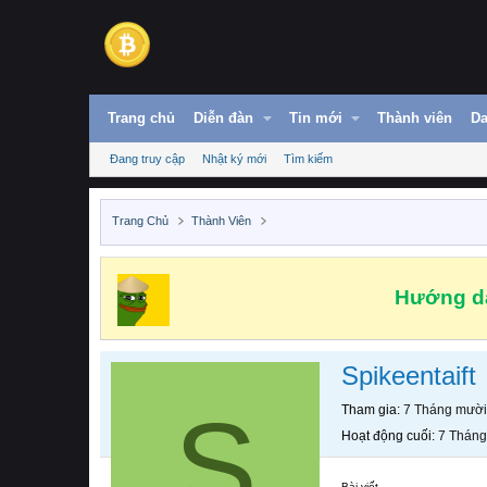
Trang chủ
Diễn đàn
Tin mới
Thành viên
Da
Đang truy cập
Nhật ký mới
Tìm kiếm
Trang Chủ
Thành Viên
Hướng dẫ
Spikeentaift
S
Tham gia
7 Tháng mười
Hoạt động cuối
7 Tháng
Bài viết