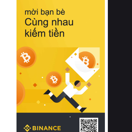
biệt từ bề mặt vải mềm mịn, khả năng
thoáng khí tuyệt vời cho đến độ đàn
hồi chuẩn xác của phần đệm nâng đỡ
cột sống.
Bên cạnh đó, việc lựa chọn các dòng
sản phẩm đạt chuẩn chất lượng quốc
tế còn giúp ngăn ngừa tình trạng kích
ứng da, hạn chế sự phát triển của vi
khuẩn và nấm mốc trong điều kiện
thời tiết nóng ẩm. Bạn có thể tìm hiểu
thêm các nghiên cứu khoa học về tác
động của giấc ngủ và môi trường
phòng ngủ đối với sức khỏe con
người tại Sleep Foundation (External
Link) để có cái nhìn toàn diện hơn.
2. Các tiêu chí vàng khi lựa chọn
chăn ga gối đệm cao cấp cho phòng
ngủ
Để sở hữu một bộ chăn ga gối đệm
cao cấp hoàn hảo cả về thẩm mỹ lẫn
công năng, người tiêu dùng cần cân
nhắc kỹ lưỡng các tiêu chí quan trọng