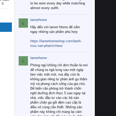
to be worn every day while matching
0
almost every outfit.
lamerhome
L
Hãy đến với lamer Home để sắm
ngay những sản phẩm phù hợp
https://lamerhomeshop.com/danh-
muc-san-pham/chieu/
lamerhome
L
Phòng ngủ không chỉ đơn thuần là nơi
để chúng ta ngả lưng sau một ngày
làm việc mệt mỏi, mà đây còn là
không gian riêng tư phản ánh gu thẩm
mỹ và phong cách sống của gia chủ.
Để biến căn phòng trở thành chốn
nghỉ dưỡng đích thực 5 sao ngay tại
nhà, việc đầu tư vào các bộ sản
phẩm chăn ga gối đệm cao cấp là
điều vô cùng cần thiết. Những sản
phẩm này không chỉ mang lại cảm