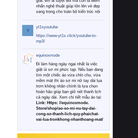
giác êm ái tuyệt đối mà còn là điểm
nhấn nghệ thuật giúp tôn lên vẻ đẹp
sang trọng cho toàn bộ kiến trúc nội
thất.
yt1syoutube
Tuy nhiên, giữa thị trường đa dạng
Y
với vô vàn thương hiệu và mẫu mã
https://www-yt1s.click/youtube-to-
như hiện nay, làm thế nào để chọn
mp3/
được những bộ chăn ga gối đệm cao
cấp thực sự chất lượng, phù hợp với
equinoxmode
khí hậu và nhu cầu sử dụng của gia
đình? Hãy cùng chúng tôi đi tìm lời
Đi làm hàng ngày ngại nhất là việc
giải đáp chi tiết qua bài viết dưới đây.
giặt ủi sơ mi phức tạp. Nếu bạn đang
tìm một chiếc áo vừa chỉn chu, vừa
1. Tại sao các gia đình hiện đại lại ưa
mềm mát thì áo sơ mi nữ tay dài lụa
chuộng chăn ga gối đệm cao cấp?
trơn không nhăn chính là lựa chọn
hoàn hảo giúp bạn giữ nét thanh lịch
Khác với các dòng sản phẩm thông
cả ngày dài. Xem chi tiết mẫu áo tại:
thường, những bộ chăn ga gối đệm
Link: Https: //equinoxmode.
cao cấp trải qua quy trình sản xuất
Store/shop/ao-so-mi-nu-tay-dai-
nghiêm ngặt từ khâu chọn lọc nguyên
cong-so-thanh-lich-quy-phaichat-
liệu tự nhiên đến công nghệ dệt
vai-lua-tronkhong-nhanthoang-mat/
nhuộm hiện đại không chứa hóa chất
độc hại. Khi sử dụng dòng sản phẩm
này, bạn sẽ cảm nhận rõ rệt sự khác