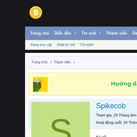
Trang chủ
Diễn đàn
Tin mới
Thành viên
Da
Đang truy cập
Nhật ký mới
Tìm kiếm
Trang Chủ
Thành Viên
Hướng dẫ
Spikecob
S
Tham gia
29 Tháng tám
Hoạt động cuối
29 Thán
Bài viết