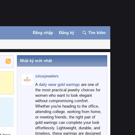
Đăng nhập
Đăng ký
Tìm kiếm
Nhật ký mới nhất
siriusjewelers
Binance
MEXC
A
daily wear gold earrings
are one of
the most practical jewelry choices for
women who want to look elegant
without compromising comfort.
Whether you're heading to the office,
attending college, working from home,
or meeting friends, the right pair of
gold earrings can complete your look
effortlessly. Lightweight, durable, and
timeless, these earrings are designed
B Token