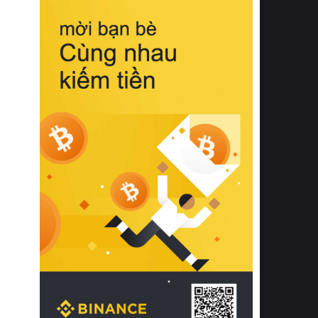
biệt từ bề mặt vải mềm mịn, khả năng
thoáng khí tuyệt vời cho đến độ đàn
hồi chuẩn xác của phần đệm nâng đỡ
cột sống.
Bên cạnh đó, việc lựa chọn các dòng
sản phẩm đạt chuẩn chất lượng quốc
tế còn giúp ngăn ngừa tình trạng kích
ứng da, hạn chế sự phát triển của vi
khuẩn và nấm mốc trong điều kiện
thời tiết nóng ẩm. Bạn có thể tìm hiểu
thêm các nghiên cứu khoa học về tác
động của giấc ngủ và môi trường
phòng ngủ đối với sức khỏe con
người tại Sleep Foundation (External
Link) để có cái nhìn toàn diện hơn.
2. Các tiêu chí vàng khi lựa chọn
chăn ga gối đệm cao cấp cho phòng
ngủ
Để sở hữu một bộ chăn ga gối đệm
cao cấp hoàn hảo cả về thẩm mỹ lẫn
công năng, người tiêu dùng cần cân
nhắc kỹ lưỡng các tiêu chí quan trọng