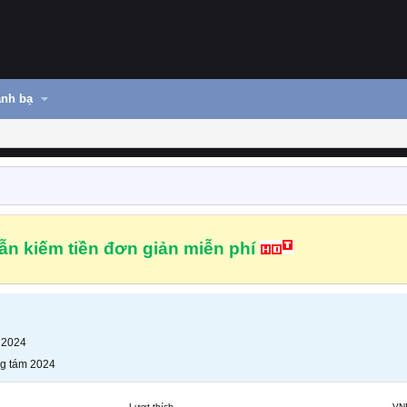
nh bạ
n kiếm tiền đơn giản miễn phí
 2024
g tám 2024
Lượt thích
VN