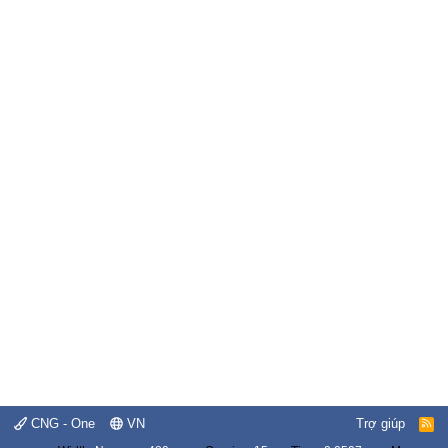
CNG - One
VN
Trợ giúp
R
S