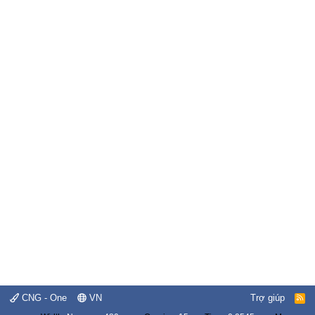
CNG - One
VN
Trợ giúp
R
S