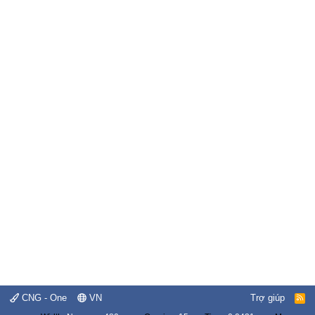
CNG - One
VN
Trợ giúp
R
S