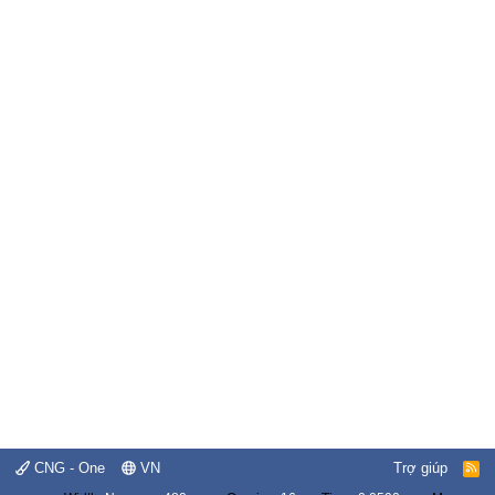
CNG - One
VN
Trợ giúp
R
S