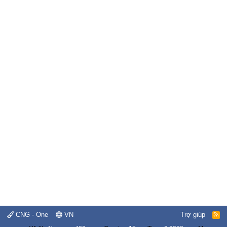
CNG - One
VN
Trợ giúp
R
S