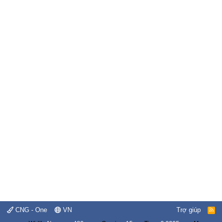
CNG - One
VN
Trợ giúp
R
S