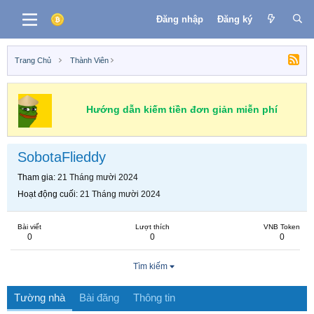
Đăng nhập
Đăng ký
Trang Chủ
Thành Viên
Hướng dẫn kiếm tiền đơn giản miễn phí
SobotaFlieddy
Tham gia
21 Tháng mười 2024
Hoạt động cuối
21 Tháng mười 2024
Bài viết
Lượt thích
VNB Token
0
0
0
Tìm kiếm
Tường nhà
Bài đăng
Thông tin