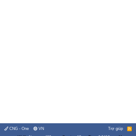
CNG - One
VN
Trợ giúp
R
S