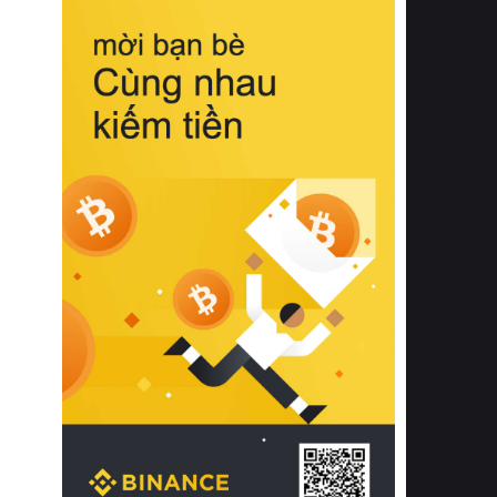
biệt từ bề mặt vải mềm mịn, khả năng
thoáng khí tuyệt vời cho đến độ đàn
hồi chuẩn xác của phần đệm nâng đỡ
cột sống.
Bên cạnh đó, việc lựa chọn các dòng
sản phẩm đạt chuẩn chất lượng quốc
tế còn giúp ngăn ngừa tình trạng kích
ứng da, hạn chế sự phát triển của vi
khuẩn và nấm mốc trong điều kiện
thời tiết nóng ẩm. Bạn có thể tìm hiểu
thêm các nghiên cứu khoa học về tác
động của giấc ngủ và môi trường
phòng ngủ đối với sức khỏe con
người tại Sleep Foundation (External
Link) để có cái nhìn toàn diện hơn.
2. Các tiêu chí vàng khi lựa chọn
chăn ga gối đệm cao cấp cho phòng
ngủ
Để sở hữu một bộ chăn ga gối đệm
cao cấp hoàn hảo cả về thẩm mỹ lẫn
công năng, người tiêu dùng cần cân
nhắc kỹ lưỡng các tiêu chí quan trọng