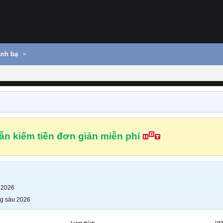
nh bạ
n kiếm tiền đơn giản miễn phí
 2026
g sáu 2026
Lượt thích
VN