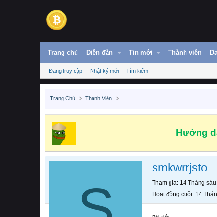
Trang chủ
Diễn đàn
Tin mới
Thành viên
Da
Đang truy cập
Nhật ký mới
Tìm kiếm
Trang Chủ
Thành Viên
Hướng dẫ
smkwrrjsto
S
Tham gia
14 Tháng sáu
Hoạt động cuối
14 Thán
Bài viết