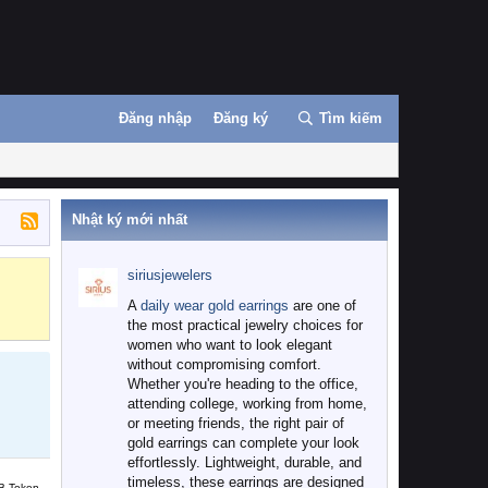
Đăng nhập
Đăng ký
Tìm kiếm
Nhật ký mới nhất
siriusjewelers
Binance
MEXC
A
daily wear gold earrings
are one of
the most practical jewelry choices for
women who want to look elegant
without compromising comfort.
Whether you're heading to the office,
attending college, working from home,
or meeting friends, the right pair of
gold earrings can complete your look
effortlessly. Lightweight, durable, and
timeless, these earrings are designed
B Token