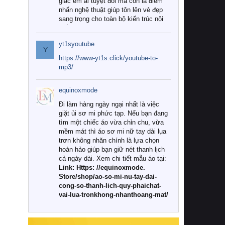
giác êm ái tuyệt đối mà còn là điểm
nhấn nghệ thuật giúp tôn lên vẻ đẹp
sang trọng cho toàn bộ kiến trúc nội
thất.
yt1syoutube
Tuy nhiên, giữa thị trường đa dạng
Y
với vô vàn thương hiệu và mẫu mã
https://www-yt1s.click/youtube-to-
như hiện nay, làm thế nào để chọn
mp3/
được những bộ chăn ga gối đệm cao
cấp thực sự chất lượng, phù hợp với
equinoxmode
khí hậu và nhu cầu sử dụng của gia
đình? Hãy cùng chúng tôi đi tìm lời
Đi làm hàng ngày ngại nhất là việc
giải đáp chi tiết qua bài viết dưới đây.
giặt ủi sơ mi phức tạp. Nếu bạn đang
tìm một chiếc áo vừa chỉn chu, vừa
1. Tại sao các gia đình hiện đại lại ưa
mềm mát thì áo sơ mi nữ tay dài lụa
chuộng chăn ga gối đệm cao cấp?
trơn không nhăn chính là lựa chọn
hoàn hảo giúp bạn giữ nét thanh lịch
Khác với các dòng sản phẩm thông
cả ngày dài. Xem chi tiết mẫu áo tại:
thường, những bộ chăn ga gối đệm
Link: Https: //equinoxmode.
cao cấp trải qua quy trình sản xuất
Store/shop/ao-so-mi-nu-tay-dai-
nghiêm ngặt từ khâu chọn lọc nguyên
cong-so-thanh-lich-quy-phaichat-
liệu tự nhiên đến công nghệ dệt
vai-lua-tronkhong-nhanthoang-mat/
nhuộm hiện đại không chứa hóa chất
độc hại. Khi sử dụng dòng sản phẩm
này, bạn sẽ cảm nhận rõ rệt sự khác