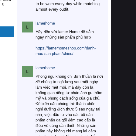
to be worn every day while matching
0
almost every outfit.
lamerhome
L
Hãy đến với lamer Home để sắm
ngay những sản phẩm phù hợp
https://lamerhomeshop.com/danh-
muc-san-pham/chieu/
lamerhome
L
Phòng ngủ không chỉ đơn thuần là nơi
để chúng ta ngả lưng sau một ngày
làm việc mệt mỏi, mà đây còn là
không gian riêng tư phản ánh gu thẩm
mỹ và phong cách sống của gia chủ.
Để biến căn phòng trở thành chốn
nghỉ dưỡng đích thực 5 sao ngay tại
nhà, việc đầu tư vào các bộ sản
phẩm chăn ga gối đệm cao cấp là
điều vô cùng cần thiết. Những sản
phẩm này không chỉ mang lại cảm