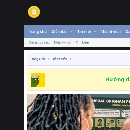
Trang chủ
Diễn đàn
Tin mới
Thành viên
Da
Đang truy cập
Nhật ký mới
Tìm kiếm
Trang Chủ
Thành Viên
Hướng dẫ