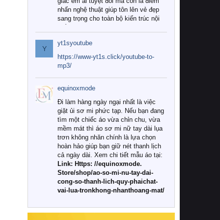
giác êm ái tuyệt đối mà còn là điểm
nhấn nghệ thuật giúp tôn lên vẻ đẹp
sang trọng cho toàn bộ kiến trúc nội
thất.
yt1syoutube
Tuy nhiên, giữa thị trường đa dạng
Y
với vô vàn thương hiệu và mẫu mã
https://www-yt1s.click/youtube-to-
như hiện nay, làm thế nào để chọn
mp3/
được những bộ chăn ga gối đệm cao
cấp thực sự chất lượng, phù hợp với
equinoxmode
khí hậu và nhu cầu sử dụng của gia
đình? Hãy cùng chúng tôi đi tìm lời
Đi làm hàng ngày ngại nhất là việc
giải đáp chi tiết qua bài viết dưới đây.
giặt ủi sơ mi phức tạp. Nếu bạn đang
tìm một chiếc áo vừa chỉn chu, vừa
1. Tại sao các gia đình hiện đại lại ưa
mềm mát thì áo sơ mi nữ tay dài lụa
chuộng chăn ga gối đệm cao cấp?
trơn không nhăn chính là lựa chọn
hoàn hảo giúp bạn giữ nét thanh lịch
Khác với các dòng sản phẩm thông
cả ngày dài. Xem chi tiết mẫu áo tại:
thường, những bộ chăn ga gối đệm
Link: Https: //equinoxmode.
cao cấp trải qua quy trình sản xuất
Store/shop/ao-so-mi-nu-tay-dai-
nghiêm ngặt từ khâu chọn lọc nguyên
cong-so-thanh-lich-quy-phaichat-
liệu tự nhiên đến công nghệ dệt
vai-lua-tronkhong-nhanthoang-mat/
nhuộm hiện đại không chứa hóa chất
độc hại. Khi sử dụng dòng sản phẩm
này, bạn sẽ cảm nhận rõ rệt sự khác