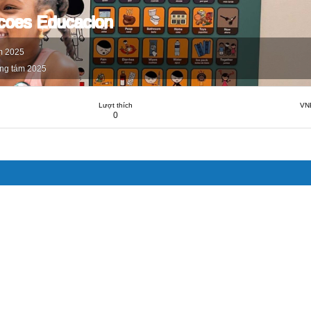
coes Educacion
m 2025
ng tám 2025
Lượt thích
VN
0