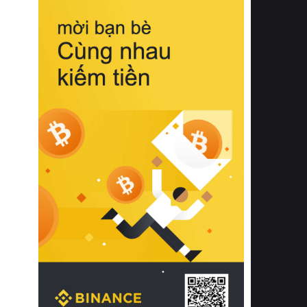
biệt từ bề mặt vải mềm mịn, khả năng
thoáng khí tuyệt vời cho đến độ đàn
hồi chuẩn xác của phần đệm nâng đỡ
cột sống.
Bên cạnh đó, việc lựa chọn các dòng
sản phẩm đạt chuẩn chất lượng quốc
tế còn giúp ngăn ngừa tình trạng kích
ứng da, hạn chế sự phát triển của vi
khuẩn và nấm mốc trong điều kiện
thời tiết nóng ẩm. Bạn có thể tìm hiểu
thêm các nghiên cứu khoa học về tác
động của giấc ngủ và môi trường
phòng ngủ đối với sức khỏe con
người tại Sleep Foundation (External
Link) để có cái nhìn toàn diện hơn.
2. Các tiêu chí vàng khi lựa chọn
chăn ga gối đệm cao cấp cho phòng
ngủ
Để sở hữu một bộ chăn ga gối đệm
cao cấp hoàn hảo cả về thẩm mỹ lẫn
công năng, người tiêu dùng cần cân
nhắc kỹ lưỡng các tiêu chí quan trọng