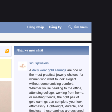
Đăng nhập
Đăng ký
Tìm kiếm
Nhật ký mới nhất
siriusjewelers
Binance
MEXC
A
daily wear gold earrings
are one of
the most practical jewelry choices for
women who want to look elegant
without compromising comfort.
Whether you're heading to the office,
attending college, working from home,
or meeting friends, the right pair of
gold earrings can complete your look
effortlessly. Lightweight, durable, and
timeless, these earrings are designed