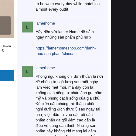
to be worn every day while matching
almost every outfit.
lamerhome
L
Hãy đến với lamer Home để sắm
ngay những sản phẩm phù hợp
B Token
https://lamerhomeshop.com/danh-
0
muc-san-pham/chieu/
lamerhome
L
Phòng ngủ không chỉ đơn thuần là nơi
để chúng ta ngả lưng sau một ngày
làm việc mệt mỏi, mà đây còn là
không gian riêng tư phản ánh gu thẩm
mỹ và phong cách sống của gia chủ.
Để biến căn phòng trở thành chốn
nghỉ dưỡng đích thực 5 sao ngay tại
nhà, việc đầu tư vào các bộ sản
phẩm chăn ga gối đệm cao cấp là
điều vô cùng cần thiết. Những sản
phẩm này không chỉ mang lại cảm