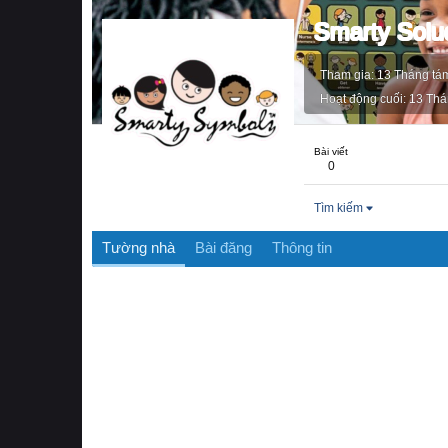
Smarty Solu
Tham gia
13 Tháng tá
Hoạt động cuối
13 Thá
Bài viết
0
Tìm kiếm
Tường nhà
Bài đăng
Thông tin