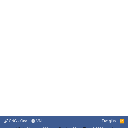
CNG - One
VN
Trợ giúp
R
S