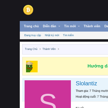
Trang chủ
Diễn đàn
Tin mới
Thành viên
Da
Đang truy cập
Nhật ký mới
Tìm kiếm
Trang Chủ
Thành Viên
Hướng dẫ
Slolantiz
S
Tham gia
7 Tháng mười
Hoạt động cuối
7 Tháng
Bài viết