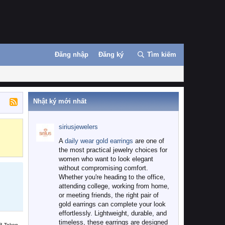
Đăng nhập
Đăng ký
Tìm kiếm
Nhật ký mới nhất
siriusjewelers
Binance
MEXC
A
daily wear gold earrings
are one of
the most practical jewelry choices for
women who want to look elegant
without compromising comfort.
Whether you're heading to the office,
attending college, working from home,
or meeting friends, the right pair of
gold earrings can complete your look
effortlessly. Lightweight, durable, and
timeless, these earrings are designed
B Token