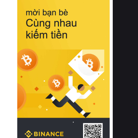
biệt từ bề mặt vải mềm mịn, khả năng
thoáng khí tuyệt vời cho đến độ đàn
hồi chuẩn xác của phần đệm nâng đỡ
cột sống.
Bên cạnh đó, việc lựa chọn các dòng
sản phẩm đạt chuẩn chất lượng quốc
tế còn giúp ngăn ngừa tình trạng kích
ứng da, hạn chế sự phát triển của vi
khuẩn và nấm mốc trong điều kiện
thời tiết nóng ẩm. Bạn có thể tìm hiểu
thêm các nghiên cứu khoa học về tác
động của giấc ngủ và môi trường
phòng ngủ đối với sức khỏe con
người tại Sleep Foundation (External
Link) để có cái nhìn toàn diện hơn.
2. Các tiêu chí vàng khi lựa chọn
chăn ga gối đệm cao cấp cho phòng
ngủ
Để sở hữu một bộ chăn ga gối đệm
cao cấp hoàn hảo cả về thẩm mỹ lẫn
công năng, người tiêu dùng cần cân
nhắc kỹ lưỡng các tiêu chí quan trọng