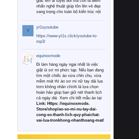
giác êm ái tuyệt đối mà còn là điểm
nhấn nghệ thuật giúp tôn lên vẻ đẹp
sang trọng cho toàn bộ kiến trúc nội
thất.
yt1syoutube
Tuy nhiên, giữa thị trường đa dạng
Y
với vô vàn thương hiệu và mẫu mã
https://www-yt1s.click/youtube-to-
như hiện nay, làm thế nào để chọn
mp3/
được những bộ chăn ga gối đệm cao
cấp thực sự chất lượng, phù hợp với
equinoxmode
khí hậu và nhu cầu sử dụng của gia
đình? Hãy cùng chúng tôi đi tìm lời
Đi làm hàng ngày ngại nhất là việc
giải đáp chi tiết qua bài viết dưới đây.
giặt ủi sơ mi phức tạp. Nếu bạn đang
tìm một chiếc áo vừa chỉn chu, vừa
1. Tại sao các gia đình hiện đại lại ưa
mềm mát thì áo sơ mi nữ tay dài lụa
chuộng chăn ga gối đệm cao cấp?
trơn không nhăn chính là lựa chọn
hoàn hảo giúp bạn giữ nét thanh lịch
Khác với các dòng sản phẩm thông
cả ngày dài. Xem chi tiết mẫu áo tại:
thường, những bộ chăn ga gối đệm
Link: Https: //equinoxmode.
cao cấp trải qua quy trình sản xuất
Store/shop/ao-so-mi-nu-tay-dai-
nghiêm ngặt từ khâu chọn lọc nguyên
cong-so-thanh-lich-quy-phaichat-
liệu tự nhiên đến công nghệ dệt
vai-lua-tronkhong-nhanthoang-mat/
nhuộm hiện đại không chứa hóa chất
độc hại. Khi sử dụng dòng sản phẩm
này, bạn sẽ cảm nhận rõ rệt sự khác