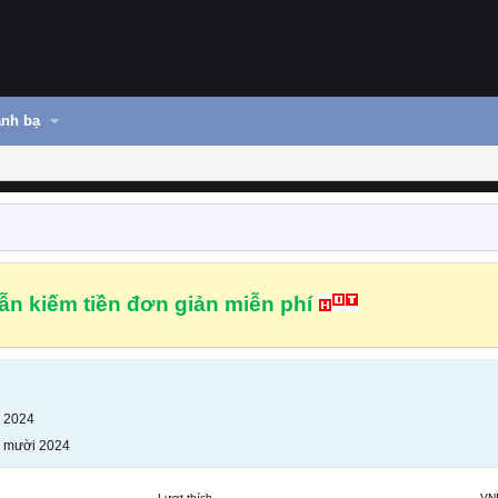
nh bạ
n kiếm tiền đơn giản miễn phí
 2024
 mười 2024
Lượt thích
VN