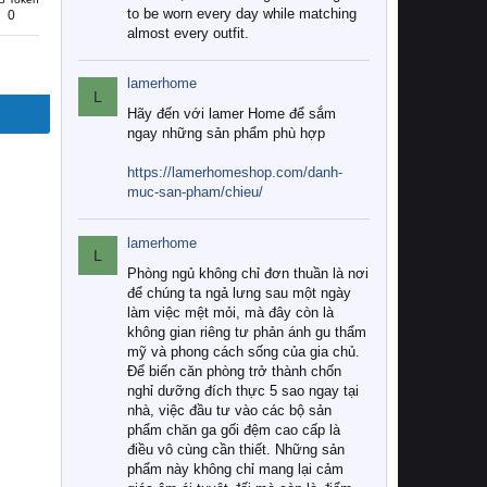
to be worn every day while matching
0
almost every outfit.
lamerhome
L
Hãy đến với lamer Home để sắm
ngay những sản phẩm phù hợp
https://lamerhomeshop.com/danh-
muc-san-pham/chieu/
lamerhome
L
Phòng ngủ không chỉ đơn thuần là nơi
để chúng ta ngả lưng sau một ngày
làm việc mệt mỏi, mà đây còn là
không gian riêng tư phản ánh gu thẩm
mỹ và phong cách sống của gia chủ.
Để biến căn phòng trở thành chốn
nghỉ dưỡng đích thực 5 sao ngay tại
nhà, việc đầu tư vào các bộ sản
phẩm chăn ga gối đệm cao cấp là
điều vô cùng cần thiết. Những sản
phẩm này không chỉ mang lại cảm