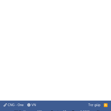
CNG - One
VN
Trợ giúp
R
S