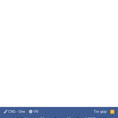
CNG - One
VN
Trợ giúp
R
S