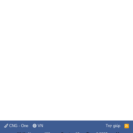
CNG - One
VN
Trợ giúp
R
S