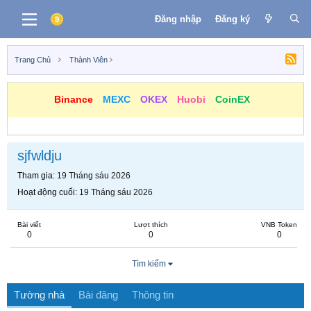
Đăng nhập
Đăng ký
Trang Chủ
Thành Viên
Binance
MEXC
OKEX
Huobi
CoinEX
sjfwldju
Tham gia
19 Tháng sáu 2026
Hoạt động cuối
19 Tháng sáu 2026
Bài viết
Lượt thích
VNB Token
0
0
0
Tìm kiếm
Tường nhà
Bài đăng
Thông tin