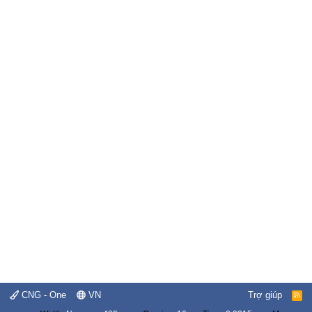
CNG - One
VN
Trợ giúp
R
S