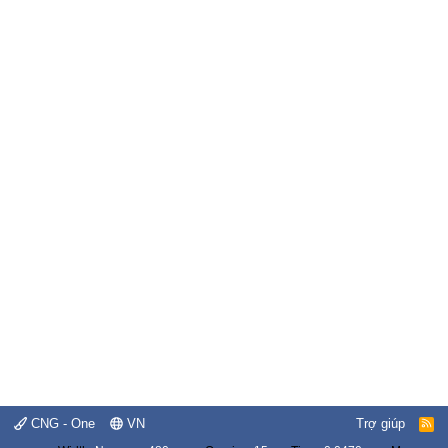
CNG - One
VN
Trợ giúp
R
S