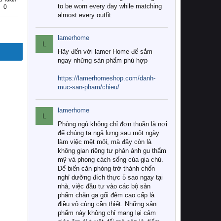
to be worn every day while matching
0
almost every outfit.
lamerhome
L
Hãy đến với lamer Home để sắm
ngay những sản phẩm phù hợp
https://lamerhomeshop.com/danh-
muc-san-pham/chieu/
lamerhome
L
Phòng ngủ không chỉ đơn thuần là nơi
để chúng ta ngả lưng sau một ngày
làm việc mệt mỏi, mà đây còn là
không gian riêng tư phản ánh gu thẩm
mỹ và phong cách sống của gia chủ.
Để biến căn phòng trở thành chốn
nghỉ dưỡng đích thực 5 sao ngay tại
nhà, việc đầu tư vào các bộ sản
phẩm chăn ga gối đệm cao cấp là
điều vô cùng cần thiết. Những sản
phẩm này không chỉ mang lại cảm