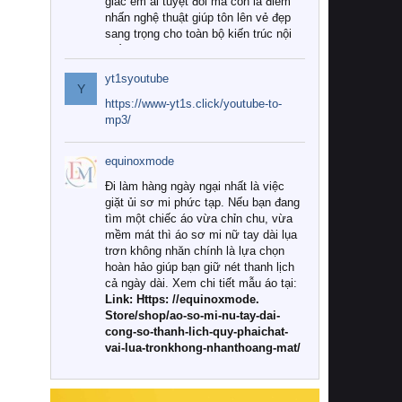
giác êm ái tuyệt đối mà còn là điểm
nhấn nghệ thuật giúp tôn lên vẻ đẹp
sang trọng cho toàn bộ kiến trúc nội
thất.
yt1syoutube
Tuy nhiên, giữa thị trường đa dạng
Y
với vô vàn thương hiệu và mẫu mã
https://www-yt1s.click/youtube-to-
như hiện nay, làm thế nào để chọn
mp3/
được những bộ chăn ga gối đệm cao
cấp thực sự chất lượng, phù hợp với
equinoxmode
khí hậu và nhu cầu sử dụng của gia
đình? Hãy cùng chúng tôi đi tìm lời
Đi làm hàng ngày ngại nhất là việc
giải đáp chi tiết qua bài viết dưới đây.
giặt ủi sơ mi phức tạp. Nếu bạn đang
tìm một chiếc áo vừa chỉn chu, vừa
1. Tại sao các gia đình hiện đại lại ưa
mềm mát thì áo sơ mi nữ tay dài lụa
chuộng chăn ga gối đệm cao cấp?
trơn không nhăn chính là lựa chọn
hoàn hảo giúp bạn giữ nét thanh lịch
Khác với các dòng sản phẩm thông
cả ngày dài. Xem chi tiết mẫu áo tại:
thường, những bộ chăn ga gối đệm
Link: Https: //equinoxmode.
cao cấp trải qua quy trình sản xuất
Store/shop/ao-so-mi-nu-tay-dai-
nghiêm ngặt từ khâu chọn lọc nguyên
cong-so-thanh-lich-quy-phaichat-
liệu tự nhiên đến công nghệ dệt
vai-lua-tronkhong-nhanthoang-mat/
nhuộm hiện đại không chứa hóa chất
độc hại. Khi sử dụng dòng sản phẩm
này, bạn sẽ cảm nhận rõ rệt sự khác