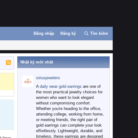
Đăng nhập
Đăng ký
Tìm kiếm
Nhật ký mới nhất
siriusjewelers
A
daily wear gold earrings
are one of
the most practical jewelry choices for
women who want to look elegant
without compromising comfort.
Whether you're heading to the office,
attending college, working from home,
or meeting friends, the right pair of
gold earrings can complete your look
effortlessly. Lightweight, durable, and
timeless, these earrings are designed
B Token