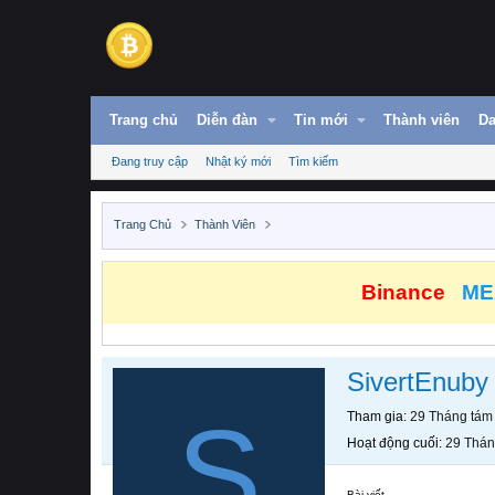
Trang chủ
Diễn đàn
Tin mới
Thành viên
Da
Đang truy cập
Nhật ký mới
Tìm kiếm
Trang Chủ
Thành Viên
Binance
ME
SivertEnuby
S
Tham gia
29 Tháng tám
Hoạt động cuối
29 Thán
Bài viết