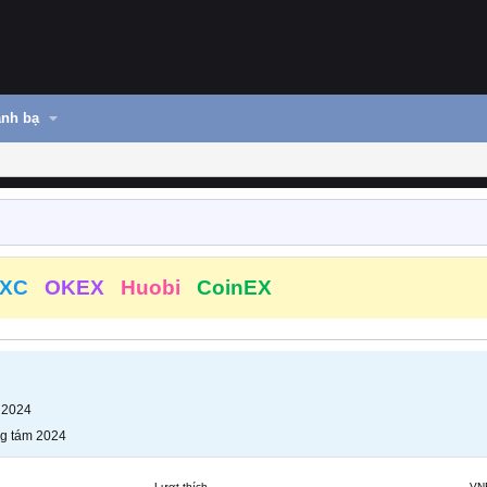
nh bạ
XC
OKEX
Huobi
CoinEX
 2024
g tám 2024
Lượt thích
VN