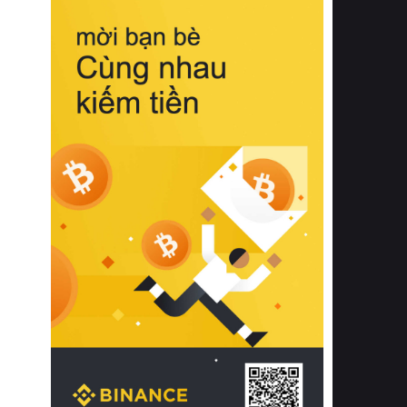
biệt từ bề mặt vải mềm mịn, khả năng
thoáng khí tuyệt vời cho đến độ đàn
hồi chuẩn xác của phần đệm nâng đỡ
cột sống.
Bên cạnh đó, việc lựa chọn các dòng
sản phẩm đạt chuẩn chất lượng quốc
tế còn giúp ngăn ngừa tình trạng kích
ứng da, hạn chế sự phát triển của vi
khuẩn và nấm mốc trong điều kiện
thời tiết nóng ẩm. Bạn có thể tìm hiểu
thêm các nghiên cứu khoa học về tác
động của giấc ngủ và môi trường
phòng ngủ đối với sức khỏe con
người tại Sleep Foundation (External
Link) để có cái nhìn toàn diện hơn.
2. Các tiêu chí vàng khi lựa chọn
chăn ga gối đệm cao cấp cho phòng
ngủ
Để sở hữu một bộ chăn ga gối đệm
cao cấp hoàn hảo cả về thẩm mỹ lẫn
công năng, người tiêu dùng cần cân
nhắc kỹ lưỡng các tiêu chí quan trọng