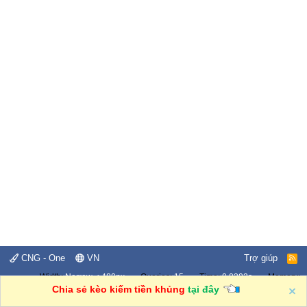
CNG - One
VN
Trợ giúp
R
S
Width
Queries
15
Time
0.0302s
Memory
S
2.72MB
Chia sẻ kèo kiếm tiền khủng
tại đây