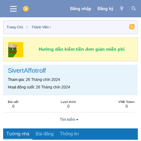
Đăng nhập
Đăng ký
Trang Chủ
Thành Viên
Hướng dẫn kiếm tiền đơn giản miễn phí
SivertAffotrolf
Tham gia
26 Tháng chín 2024
Hoạt động cuối
26 Tháng chín 2024
Bài viết
Lượt thích
VNB Token
0
0
0
Tìm kiếm
Tường nhà
Bài đăng
Thông tin