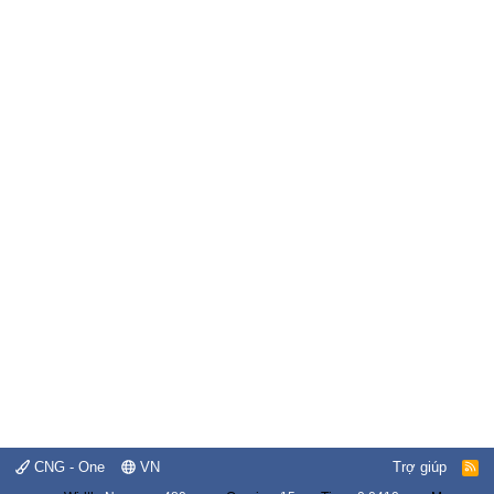
CNG - One
VN
Trợ giúp
R
S