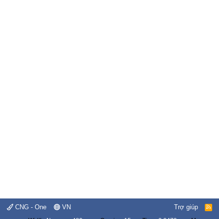
CNG - One
VN
Trợ giúp
R
S