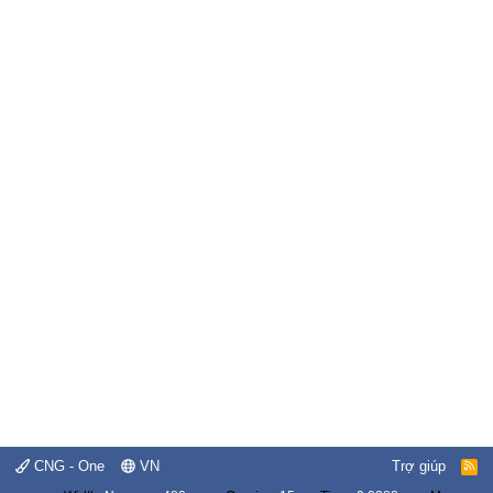
CNG - One
VN
Trợ giúp
R
S