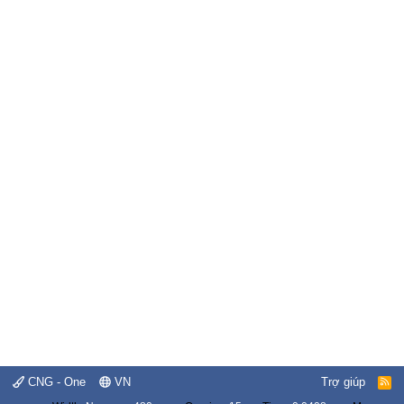
CNG - One
VN
Trợ giúp
R
S