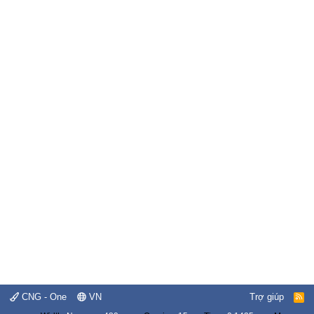
CNG - One
VN
Trợ giúp
R
S