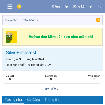
Đăng nhập
Đăng ký
Trang Chủ
Thành Viên
Hướng dẫn kiếm tiền đơn giản miễn phí
SilvioEnfostest
Tham gia
30 Tháng tám 2024
Hoạt động cuối
30 Tháng tám 2024
Bài viết
Lượt thích
VNB Token
0
0
0
Tìm kiếm
Tường nhà
Bài đăng
Thông tin