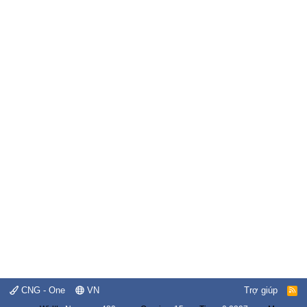
CNG - One
VN
Trợ giúp
R
S