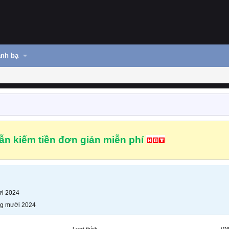
nh bạ
n kiếm tiền đơn giản miễn phí
i 2024
g mười 2024
Lượt thích
VN