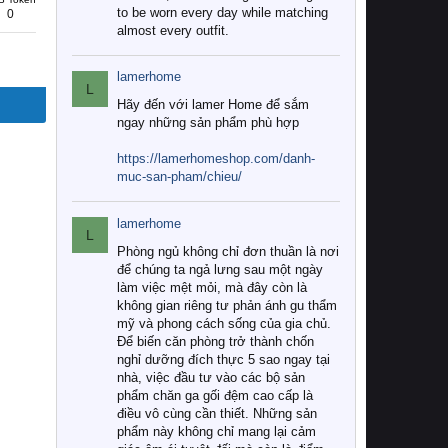
to be worn every day while matching
0
almost every outfit.
lamerhome
L
Hãy đến với lamer Home để sắm
ngay những sản phẩm phù hợp
https://lamerhomeshop.com/danh-
muc-san-pham/chieu/
lamerhome
L
Phòng ngủ không chỉ đơn thuần là nơi
để chúng ta ngả lưng sau một ngày
làm việc mệt mỏi, mà đây còn là
không gian riêng tư phản ánh gu thẩm
mỹ và phong cách sống của gia chủ.
Để biến căn phòng trở thành chốn
nghỉ dưỡng đích thực 5 sao ngay tại
nhà, việc đầu tư vào các bộ sản
phẩm chăn ga gối đệm cao cấp là
điều vô cùng cần thiết. Những sản
phẩm này không chỉ mang lại cảm