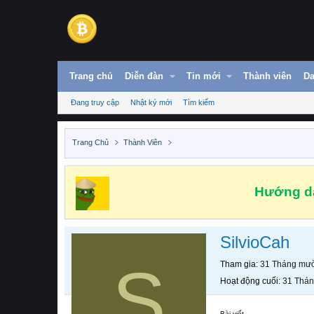
Trang chủ
Diễn đàn
Tin mới
Thành viên
Da
Đang truy cập
Nhật ký mới
Tìm kiếm
Trang Chủ
Thành Viên
Hướng dẫ
SilvioCah
S
Tham gia
31 Tháng mườ
Hoạt động cuối
31 Thán
Bài viết