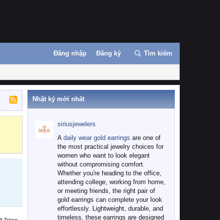
Đăng nhập
Đăng ký
Tìm kiếm
Nhật ký mới nhất
siriusjewelers
Binance
MEXC
A
daily wear gold earrings
are one of
the most practical jewelry choices for
women who want to look elegant
without compromising comfort.
Whether you're heading to the office,
attending college, working from home,
or meeting friends, the right pair of
gold earrings can complete your look
effortlessly. Lightweight, durable, and
timeless, these earrings are designed
B Token