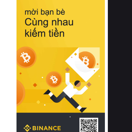
biệt từ bề mặt vải mềm mịn, khả năng
thoáng khí tuyệt vời cho đến độ đàn
hồi chuẩn xác của phần đệm nâng đỡ
cột sống.
Bên cạnh đó, việc lựa chọn các dòng
sản phẩm đạt chuẩn chất lượng quốc
tế còn giúp ngăn ngừa tình trạng kích
ứng da, hạn chế sự phát triển của vi
khuẩn và nấm mốc trong điều kiện
thời tiết nóng ẩm. Bạn có thể tìm hiểu
thêm các nghiên cứu khoa học về tác
động của giấc ngủ và môi trường
phòng ngủ đối với sức khỏe con
người tại Sleep Foundation (External
Link) để có cái nhìn toàn diện hơn.
2. Các tiêu chí vàng khi lựa chọn
chăn ga gối đệm cao cấp cho phòng
ngủ
Để sở hữu một bộ chăn ga gối đệm
cao cấp hoàn hảo cả về thẩm mỹ lẫn
công năng, người tiêu dùng cần cân
nhắc kỹ lưỡng các tiêu chí quan trọng