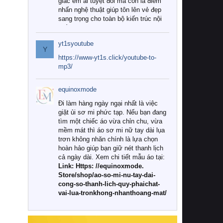
giác êm ái tuyệt đối mà còn là điểm
nhấn nghệ thuật giúp tôn lên vẻ đẹp
sang trọng cho toàn bộ kiến trúc nội
thất.
yt1syoutube
Tuy nhiên, giữa thị trường đa dạng
Y
với vô vàn thương hiệu và mẫu mã
https://www-yt1s.click/youtube-to-
như hiện nay, làm thế nào để chọn
mp3/
được những bộ chăn ga gối đệm cao
cấp thực sự chất lượng, phù hợp với
equinoxmode
khí hậu và nhu cầu sử dụng của gia
đình? Hãy cùng chúng tôi đi tìm lời
Đi làm hàng ngày ngại nhất là việc
giải đáp chi tiết qua bài viết dưới đây.
giặt ủi sơ mi phức tạp. Nếu bạn đang
tìm một chiếc áo vừa chỉn chu, vừa
1. Tại sao các gia đình hiện đại lại ưa
mềm mát thì áo sơ mi nữ tay dài lụa
chuộng chăn ga gối đệm cao cấp?
trơn không nhăn chính là lựa chọn
hoàn hảo giúp bạn giữ nét thanh lịch
Khác với các dòng sản phẩm thông
cả ngày dài. Xem chi tiết mẫu áo tại:
thường, những bộ chăn ga gối đệm
Link: Https: //equinoxmode.
cao cấp trải qua quy trình sản xuất
Store/shop/ao-so-mi-nu-tay-dai-
nghiêm ngặt từ khâu chọn lọc nguyên
cong-so-thanh-lich-quy-phaichat-
liệu tự nhiên đến công nghệ dệt
vai-lua-tronkhong-nhanthoang-mat/
nhuộm hiện đại không chứa hóa chất
độc hại. Khi sử dụng dòng sản phẩm
này, bạn sẽ cảm nhận rõ rệt sự khác