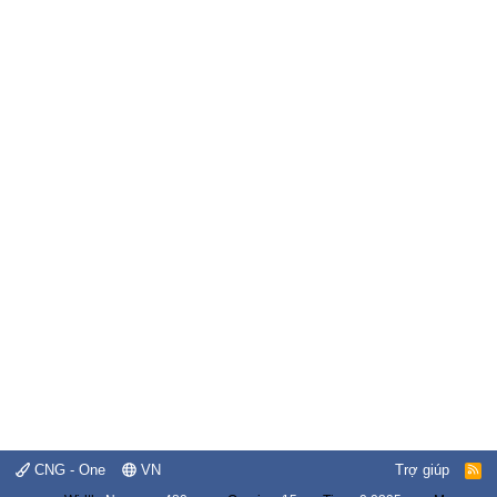
CNG - One
VN
Trợ giúp
R
S