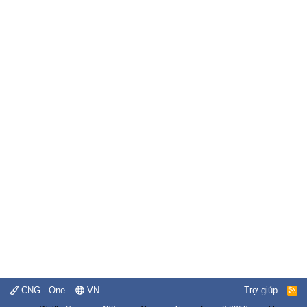
CNG - One
VN
Trợ giúp
R
S