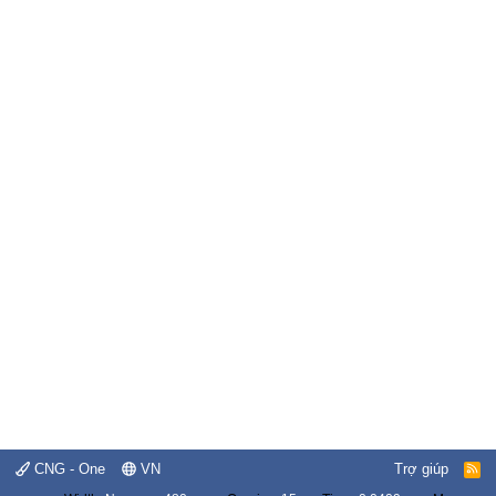
CNG - One
VN
Trợ giúp
R
S