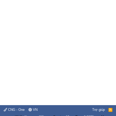
CNG - One
VN
Trợ giúp
R
S