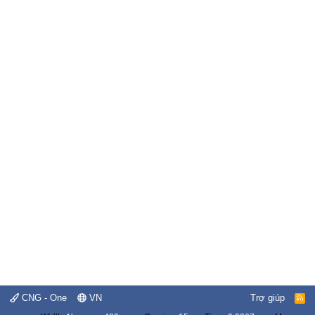
CNG - One
VN
Trợ giúp
R
S