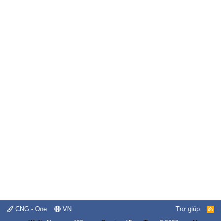
CNG - One
VN
Trợ giúp
R
S