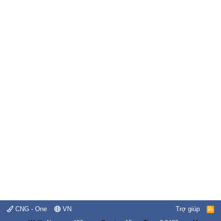
CNG - One
VN
Trợ giúp
R
S