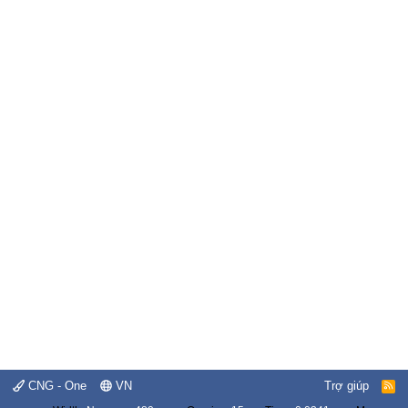
CNG - One
VN
Trợ giúp
R
S