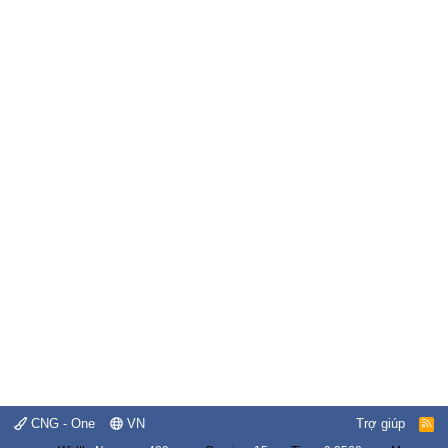
CNG - One
VN
Trợ giúp
R
S