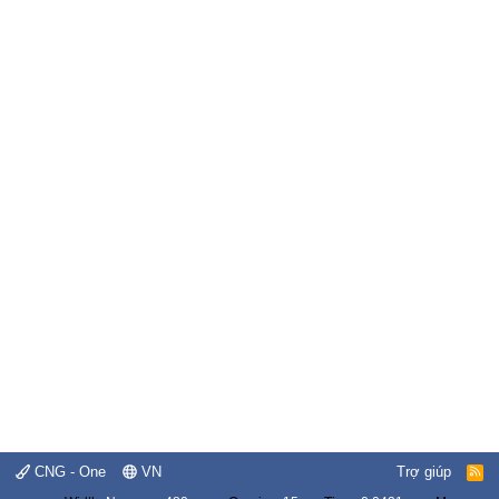
CNG - One
VN
Trợ giúp
R
S