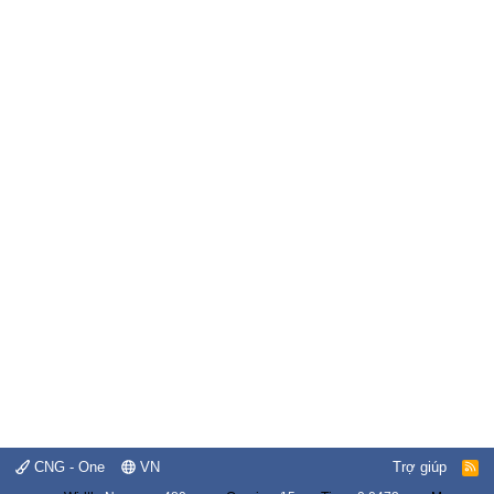
CNG - One
VN
Trợ giúp
R
S